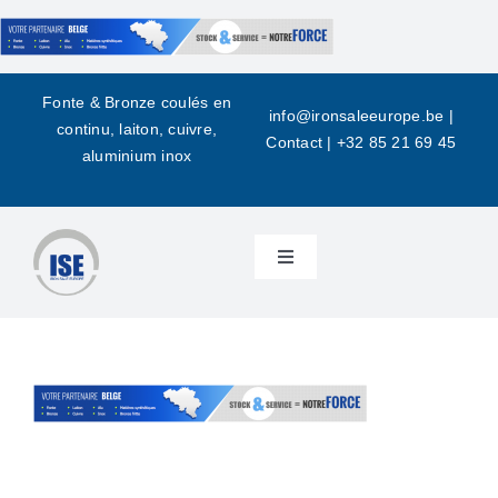
Skip
to
content
Fonte & Bronze coulés en
info@ironsaleeurope.be
|
continu, laiton, cuivre,
Contact |
+32 85 21 69 45
aluminium inox
Toggle
Navigation
Home
Over ons
Brons