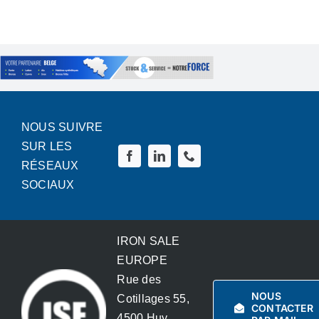
Lagers
Gietijzer
Staal
NOUS SUIVRE
SUR LES
Adere produkten
RÉSEAUX
SOCIAUX
Speciale bouten
IRON SALE
News
EUROPE
Rue des
NOUS
Cotillages 55,
Contact
CONTACTER
4500 Huy,