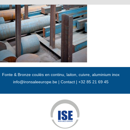
Passer
au
contenu
Fonte & Bronze coulés en continu, laiton, cuivre, aluminium inox
info@ironsaleeurope.be
|
Contact |
+32 85 21 69 45