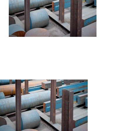
Autres produits
Boulonnerie spéciale
News
Devis
Français
Nederlands