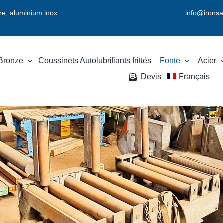
vre, aluminium inox
info@ironsa
Bronze
Coussinets Autolubrifiants frittés
Fonte
Acier
Devis
Français