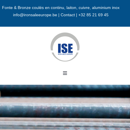
Passer
Fonte & Bronze coulés en continu, laiton, cuivre, aluminium inox
au
info@ironsaleeurope.be
|
Contact |
+32 85 21 69 45
contenu
Toggle
Navigation
Accueil
A propos
Bronze