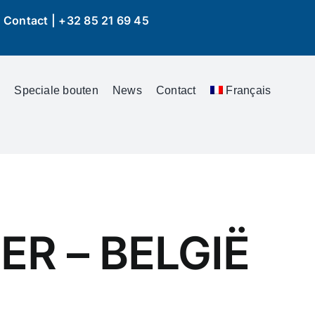
|
Contact |
+32 85 21 69 45
Speciale bouten
News
Contact
Français
R – BELGIË