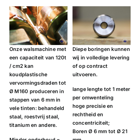
Onze walsmachine met
Diepe boringen kunnen
een capaciteit van 120t
wij in volledige levering
/ cm2 kan
of op contract
koudplastische
uitvoeren.
vervormingsdraden tot
lange lengte tot 1 meter
Ø M160 produceren in
per omwenteling
stappen van 6 mm in
hoge precisie en
vele tinten: behandeld
rechtheid en
staal, roestvrij staal,
concentriciteit;
titanium en andere.
Boren Ø 6 mm tot Ø 21
Minder onderhoud =
mm