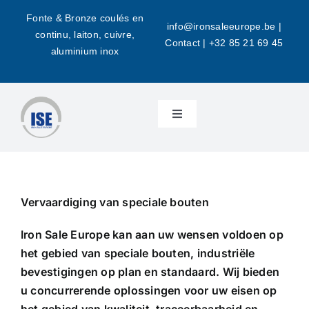
Skip
Fonte & Bronze coulés en
to
info@ironsaleeurope.be
|
continu, laiton, cuivre,
Contact |
+32 85 21 69 45
content
aluminium inox
Toggle
Navigation
Home
Over ons
Vervaardiging van speciale bouten
Iron Sale Europe kan aan uw wensen voldoen op
Brons
het gebied van speciale bouten, industriële
bevestigingen op plan en standaard. Wij bieden
Lagers
u concurrerende oplossingen voor uw eisen op
het gebied van kwaliteit, traceerbaarheid en