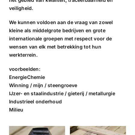
veiligheid.
Gietijzer
We kunnen voldoen aan de vraag van zowel
kleine als middelgrote bedrijven en grote
Staal
internationale groepen met respect voor de
wensen van elk met betrekking tot hun
Adere produkten
werkterrein.
voorbeelden:
Speciale bouten
EnergieChemie
Winning / mijn / steengroeve
News
IJzer- en staalindustrie / gieterij / metallurgie
Industrieel onderhoud
Milieu
Contact
Français