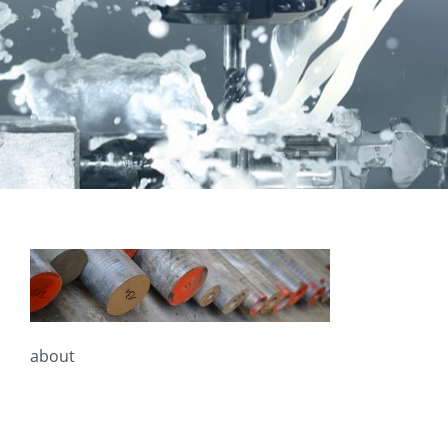
A propos
Bronze
Coussinets Autolubrifiants frittés
Fonte
Acier
about
Autres produits
Boulonnerie spéciale