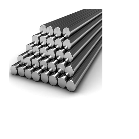
Fonte
Acier
Autres produits
Boulonnerie spéciale
News
Devis
Français