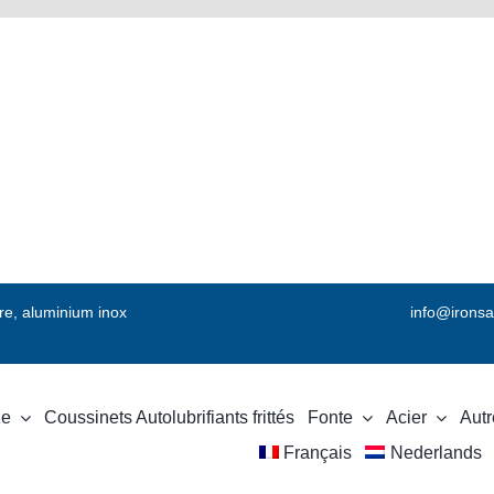
vre, aluminium inox
info@ironsa
ze
Coussinets Autolubrifiants frittés
Fonte
Acier
Autr
Français
Nederlands