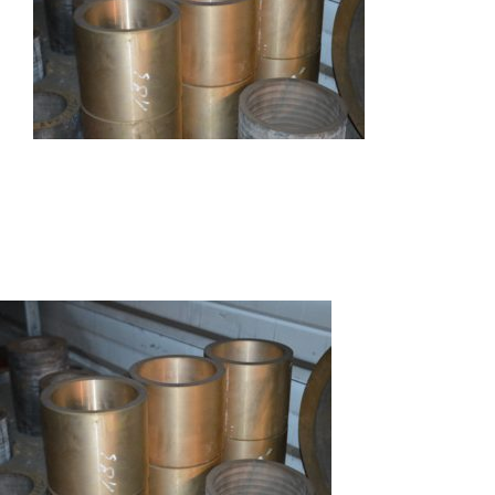
Autres produits
Boulonnerie spéciale
News
Devis
Français
Nederlands