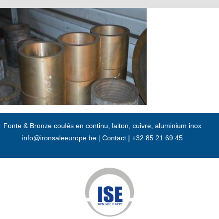
Passer
au
contenu
Fonte & Bronze coulés en continu, laiton, cuivre, aluminium inox
info@ironsaleeurope.be
|
Contact |
+32 85 21 69 45