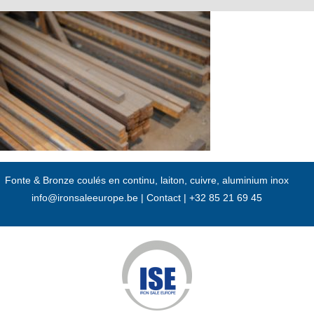
Passer
au
contenu
Fonte & Bronze coulés en continu, laiton, cuivre, aluminium inox
info@ironsaleeurope.be
|
Contact |
+32 85 21 69 45