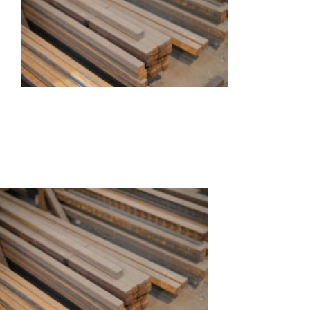
Autres produits
Boulonnerie spéciale
News
Devis
Français
Nederlands