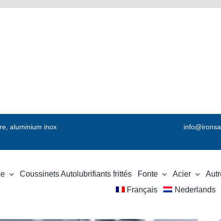
vre, aluminium inox
info@ironsa
ze
Coussinets Autolubrifiants frittés
Fonte
Acier
Autr
Français
Nederlands