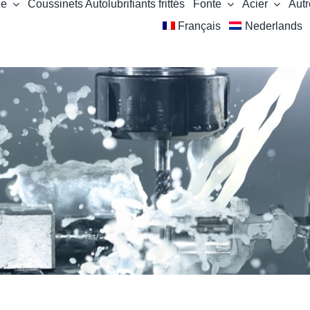
ze
Coussinets Autolubrifiants frittés
Fonte
Acier
Autr
Français
Nederlands