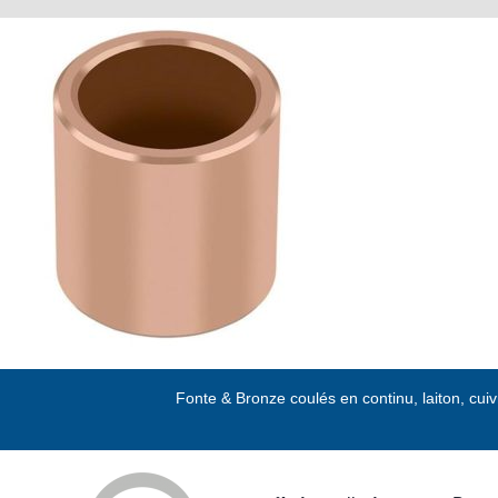
Passer
au
contenu
Fonte & Bronze coulés en continu, laiton, cui