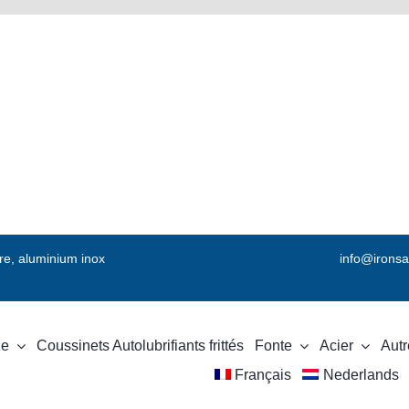
vre, aluminium inox
info@ironsa
ze
Coussinets Autolubrifiants frittés
Fonte
Acier
Autr
Français
Nederlands