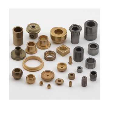
Fonte
Acier
Autres produits
Boulonnerie spéciale
News
Devis
Français