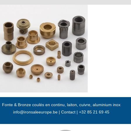
Passer
au
contenu
Fonte & Bronze coulés en continu, laiton, cuivre, aluminium inox
info@ironsaleeurope.be
|
Contact |
+32 85 21 69 45