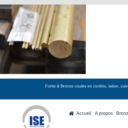
Passer
au
contenu
Fonte & Bronze coulés en continu, laiton, cui
Accueil
A propos
Bron