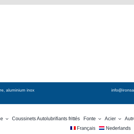
vre, aluminium inox
info@ironsa
ze
Coussinets Autolubrifiants frittés
Fonte
Acier
Autr
Français
Nederlands