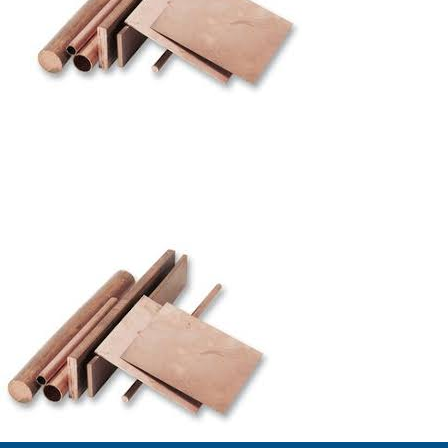
Autres produits
Boulonnerie spéciale
News
Devis
Français
Nederlands