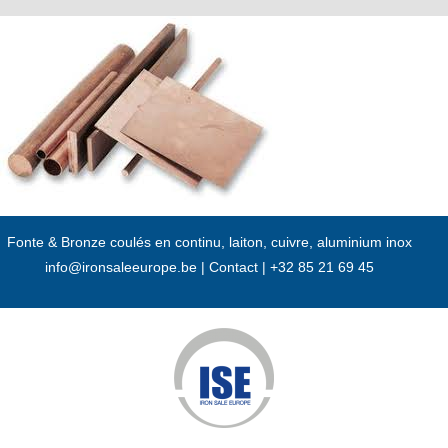
Passer
au
contenu
Fonte & Bronze coulés en continu, laiton, cuivre, aluminium inox
info@ironsaleeurope.be
|
Contact |
+32 85 21 69 45