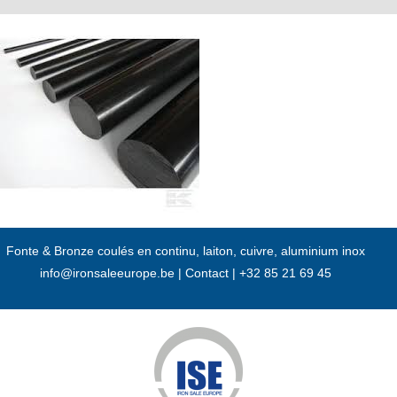
Passer
au
contenu
Fonte & Bronze coulés en continu, laiton, cuivre, aluminium inox
info@ironsaleeurope.be
|
Contact |
+32 85 21 69 45