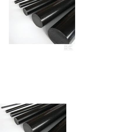
Autres produits
Boulonnerie spéciale
News
Devis
Français
Nederlands