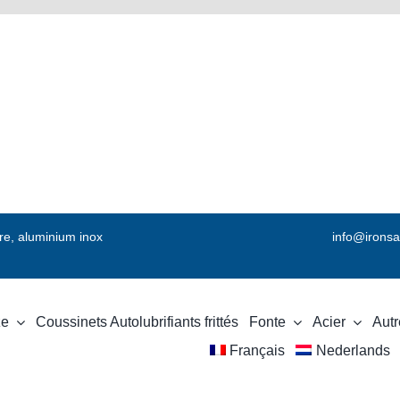
vre, aluminium inox
info@ironsa
ze
Coussinets Autolubrifiants frittés
Fonte
Acier
Autr
Français
Nederlands