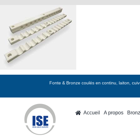
Passer
au
contenu
Fonte & Bronze coulés en continu, laiton, cui
Accueil
A propos
Bron