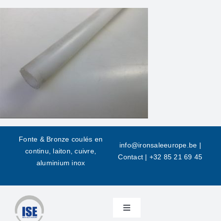
Skip
to
content
Fonte & Bronze coulés en
info@ironsaleeurope.be
|
continu, laiton, cuivre,
Contact |
+32 85 21 69 45
aluminium inox
Toggle
Navigation