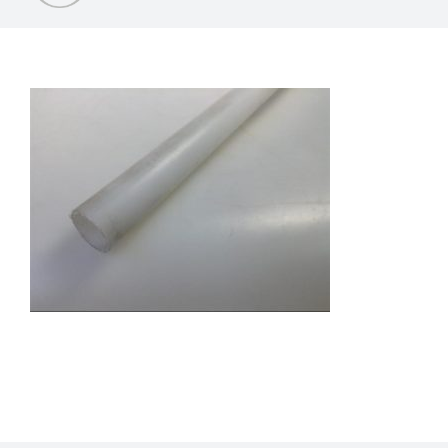
Home
Over ons
Brons
Lagers
Gietijzer
Staal
Adere produkten