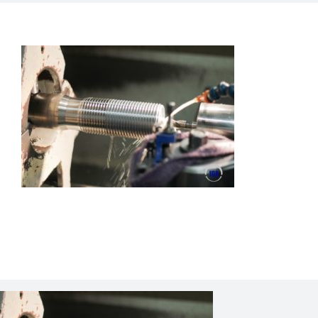
Home
Over ons
Brons
Lagers
Gietijzer
Staal
Adere produkten