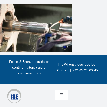
Skip
to
content
Fonte & Bronze coulés en
info@ironsaleeurope.be
|
continu, laiton, cuivre,
Contact |
+32 85 21 69 45
aluminium inox
Toggle
Navigation