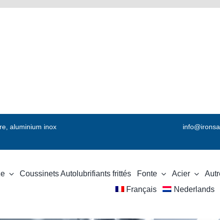
vre, aluminium inox
info@ironsa
ze
Coussinets Autolubrifiants frittés
Fonte
Acier
Autr
Français
Nederlands