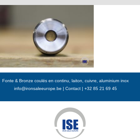
Passer
au
contenu
Fonte & Bronze coulés en continu, laiton, cuivre, aluminium inox
info@ironsaleeurope.be
|
Contact |
+32 85 21 69 45