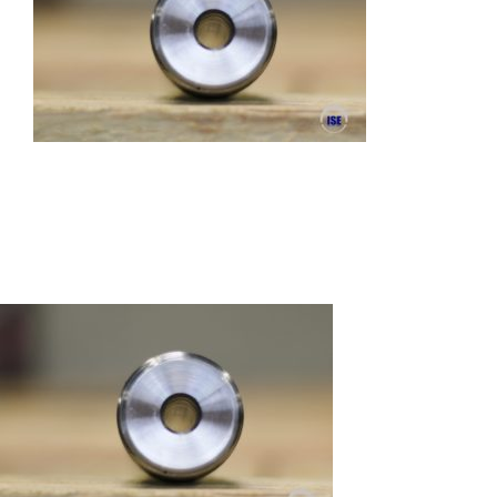
Autres produits
Boulonnerie spéciale
News
Devis
Français
Nederlands