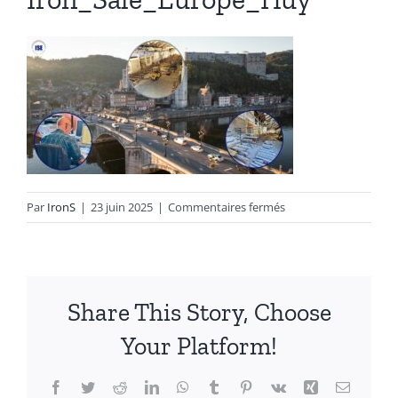
Boulonnerie spéciale
News
Devis
sur
Par
IronS
|
23 juin 2025
|
Commentaires fermés
Iron_Sale_Europe_H
Français
Nederlands
Share This Story, Choose
Your Platform!
Facebook
Twitter
Reddit
LinkedIn
WhatsApp
Tumblr
Pinterest
Vk
Xing
Email