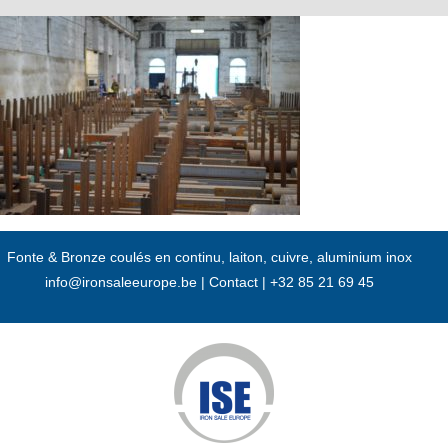
Passer
au
contenu
Fonte & Bronze coulés en continu, laiton, cuivre, aluminium inox
info@ironsaleeurope.be
|
Contact |
+32 85 21 69 45