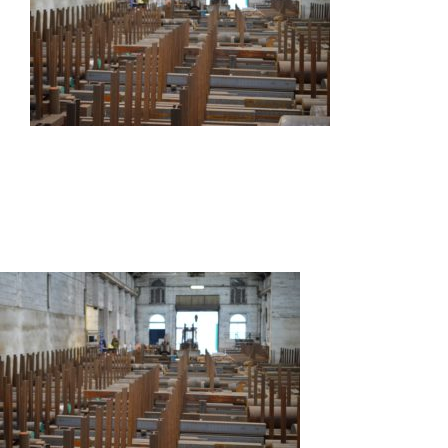
Autres produits
Boulonnerie spéciale
News
Devis
Français
Nederlands