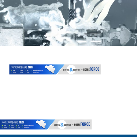
Bronze
Coussinets Autolubrifiants frittés
Fonte
Acier
Autres produits
Boulonnerie spéciale