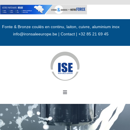
Passer
au
contenu
Fonte & Bronze coulés en continu, laiton, cuivre, aluminium inox
info@ironsaleeurope.be
|
Contact |
+32 85 21 69 45
Toggle
Navigation
Accueil
A propos