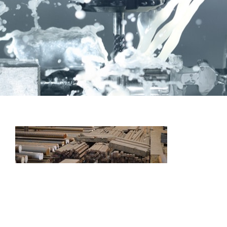
A propos
Bronze
Coussinets Autolubrifiants frittés
Fonte
Acier
Autres produits
Boulonnerie spéciale