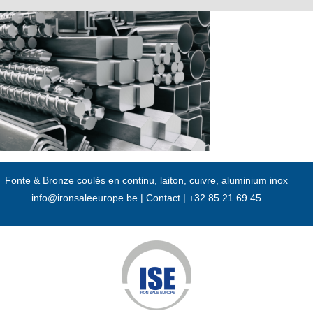
Passer
au
contenu
Fonte & Bronze coulés en continu, laiton, cuivre, aluminium inox
info@ironsaleeurope.be
|
Contact |
+32 85 21 69 45