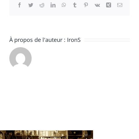
Facebook
Twitter
Reddit
LinkedIn
WhatsApp
Tumblr
Pinterest
Vk
Xing
Email
À propos de l'auteur :
IronS