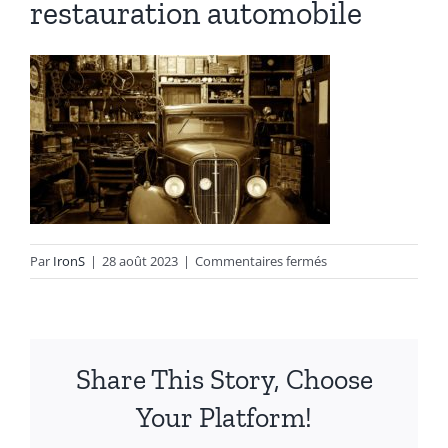
restauration automobile
Autres produits
Boulonnerie spéciale
News
Devis
sur
Par
IronS
|
28 août 2023
|
Commentaires fermés
Français
restauration
automobile
Nederlands
Share This Story, Choose
Your Platform!