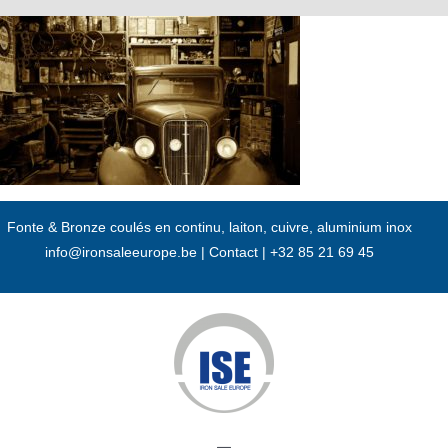
Passer
au
contenu
Fonte & Bronze coulés en continu, laiton, cuivre, aluminium inox
info@ironsaleeurope.be
|
Contact |
+32 85 21 69 45