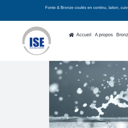
Passer
Fonte & Bronze coulés en continu, laiton, cui
au
contenu
Accueil
A propos
Bron