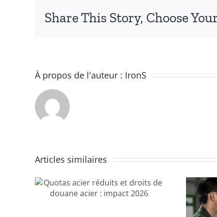
Share This Story, Choose Your
À propos de l'auteur :
IronS
Articles similaires
er
oits
er :