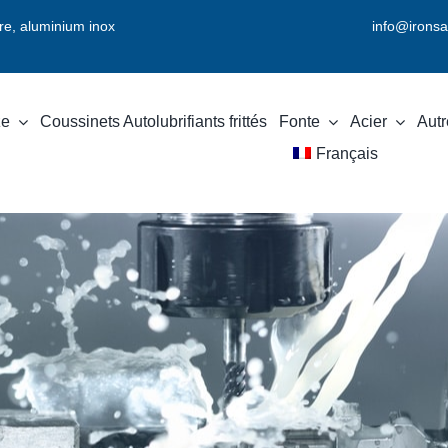
vre, aluminium inox
info@ironsa
ze
Coussinets Autolubrifiants frittés
Fonte
Acier
Autr
Français