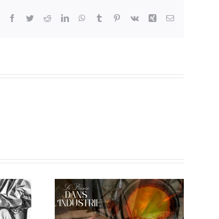
Facebook
Twitter
Reddit
LinkedIn
WhatsApp
Tumblr
Pinterest
Vk
Xing
Email
tion
te du