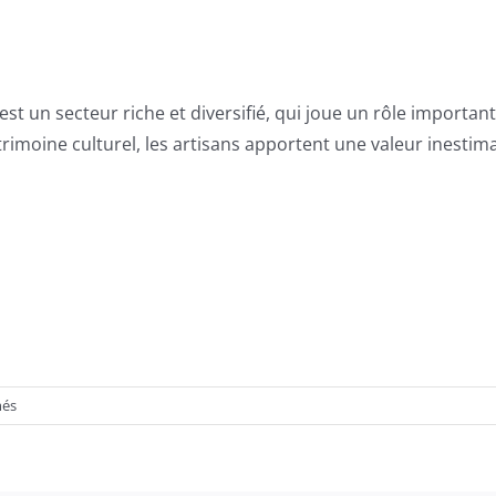
st un secteur riche et diversifié, qui joue un rôle importa
atrimoine culturel, les artisans apportent une valeur inestim
sur
més
Artisans
Belges
dans