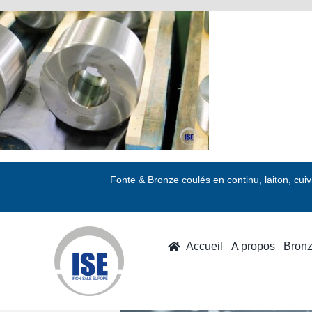
Passer
au
contenu
Fonte & Bronze coulés en continu, laiton, cui
Accueil
A propos
Bron