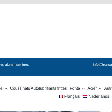
vre, aluminium inox
info@ironsa
ze
Coussinets Autolubrifiants frittés
Fonte
Acier
Autr
Français
Nederlands