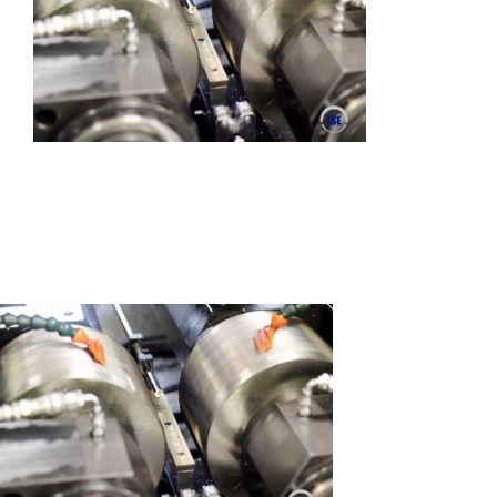
Autres produits
Boulonnerie spéciale
News
Devis
Français
Nederlands