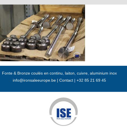
Passer
au
contenu
Fonte & Bronze coulés en continu, laiton, cuivre, aluminium inox
info@ironsaleeurope.be
|
Contact |
+32 85 21 69 45