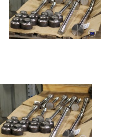
Autres produits
Boulonnerie spéciale
News
Devis
Français
Nederlands