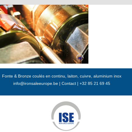
Passer
au
contenu
Fonte & Bronze coulés en continu, laiton, cuivre, aluminium inox
info@ironsaleeurope.be
|
Contact |
+32 85 21 69 45