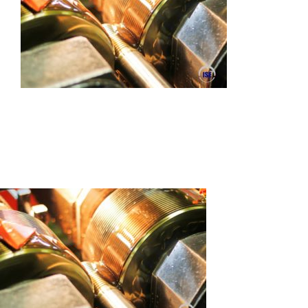
Autres produits
Boulonnerie spéciale
News
Devis
Français
Nederlands