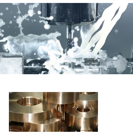
Accueil
A propos
Bronze
Coussinets Autolubrifiants frittés
Fonte
Acier
Autres produits