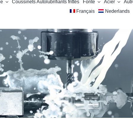
ze
Coussinets Autolubrifiants frittés
Fonte
Acier
Autr
Français
Nederlands