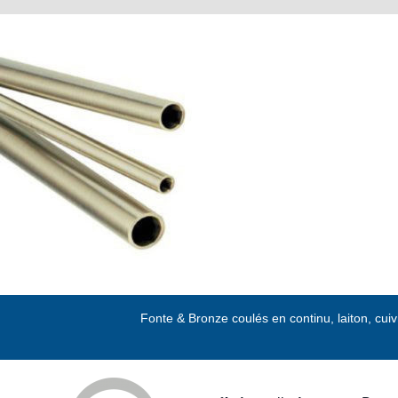
Passer
au
contenu
Fonte & Bronze coulés en continu, laiton, cui