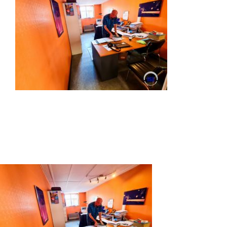
Autres produits
Boulonnerie spéciale
News
Devis
Français
Nederlands