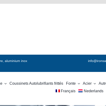
vre, aluminium inox
info@ironsa
ze
Coussinets Autolubrifiants frittés
Fonte
Acier
Autr
Français
Nederlands