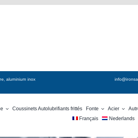
vre, aluminium inox
info@ironsa
ze
Coussinets Autolubrifiants frittés
Fonte
Acier
Autr
Français
Nederlands