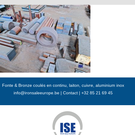
Passer
au
contenu
Fonte & Bronze coulés en continu, laiton, cuivre, aluminium inox
info@ironsaleeurope.be
|
Contact |
+32 85 21 69 45