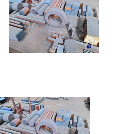
Autres produits
Boulonnerie spéciale
News
Devis
Français
Nederlands