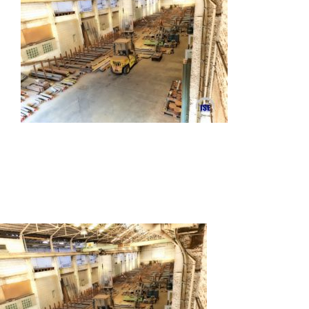
Autres produits
Boulonnerie spéciale
News
Devis
Français
Nederlands