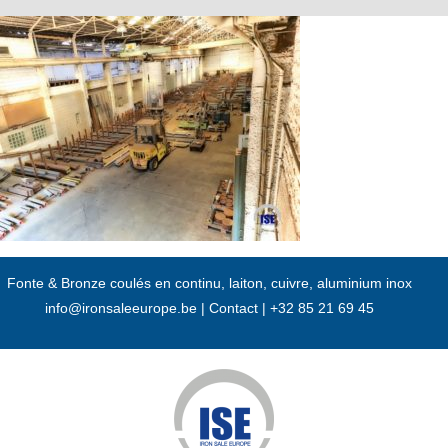
Passer
au
contenu
Fonte & Bronze coulés en continu, laiton, cuivre, aluminium inox
info@ironsaleeurope.be
|
Contact |
+32 85 21 69 45