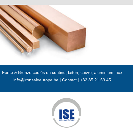
Passer
au
contenu
Fonte & Bronze coulés en continu, laiton, cuivre, aluminium inox
info@ironsaleeurope.be
|
Contact |
+32 85 21 69 45