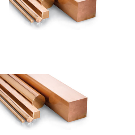
Autres produits
Boulonnerie spéciale
News
Devis
Français
Nederlands