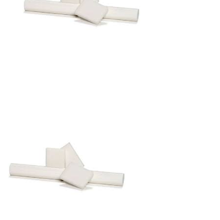
Autres produits
Boulonnerie spéciale
News
Devis
Français
Nederlands