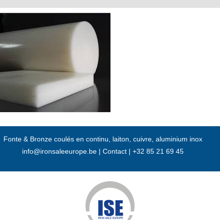
Passer
au
contenu
Fonte & Bronze coulés en continu, laiton, cuivre, aluminium inox
info@ironsaleeurope.be
|
Contact |
+32 85 21 69 45