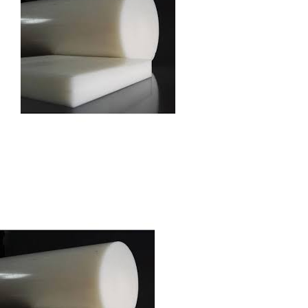
Autres produits
Boulonnerie spéciale
News
Devis
Français
Nederlands