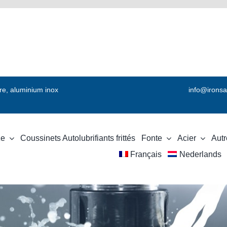
vre, aluminium inox
info@ironsa
ze
Coussinets Autolubrifiants frittés
Fonte
Acier
Autr
Français
Nederlands