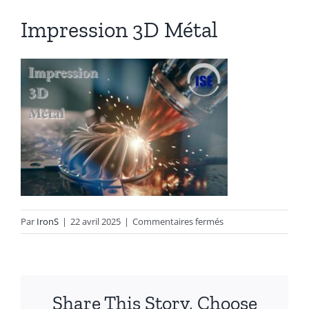
Impression 3D Métal
Autres produits
Boulonnerie spéciale
News
Devis
Français
sur
Par
IronS
|
22 avril 2025
|
Commentaires fermés
Impression
Nederlands
3D
Métal
Share This Story, Choose