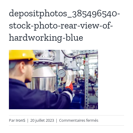
depositphotos_385496540-
Autres produits
stock-photo-rear-view-of-
Boulonnerie spéciale
hardworking-blue
News
Devis
Français
Nederlands
sur
Par
IronS
|
20 juillet 2023
|
Commentaires fermés
depositphotos_385