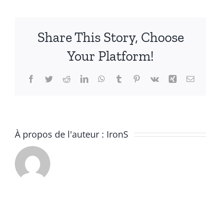
stock-
photo-
rear-
Share This Story, Choose
view-
of-
Your Platform!
hardworking-
blue
Facebook
Twitter
Reddit
LinkedIn
WhatsApp
Tumblr
Pinterest
Vk
Xing
Email
À propos de l'auteur :
IronS