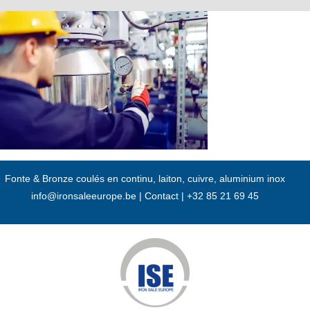
Passer
au
contenu
Fonte & Bronze coulés en continu, laiton, cuivre, aluminium inox
info@ironsaleeurope.be
|
Contact |
+32 85 21 69 45