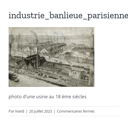
industrie_banlieue_parisien
Autres produits
Boulonnerie spéciale
News
Devis
Français
photo d’une usine au 18 ème siècles
Nederlands
sur
Par
IronS
|
20 juillet 2023
|
Commentaires fermés
industrie_banlieue