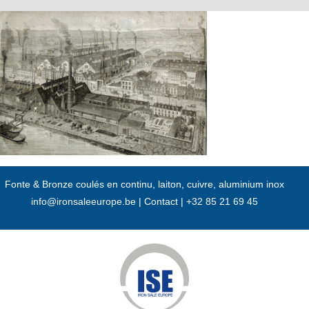
Passer
au
contenu
Fonte & Bronze coulés en continu, laiton, cuivre, aluminium inox
info@ironsaleeurope.be
|
Contact |
+32 85 21 69 45