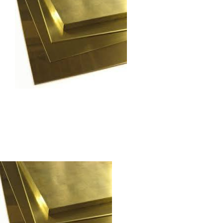
Autres produits
Boulonnerie spéciale
News
Devis
Français
Nederlands