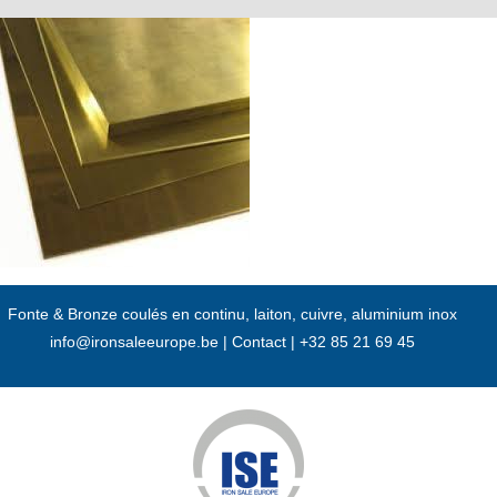
Passer
au
contenu
Fonte & Bronze coulés en continu, laiton, cuivre, aluminium inox
info@ironsaleeurope.be
|
Contact |
+32 85 21 69 45