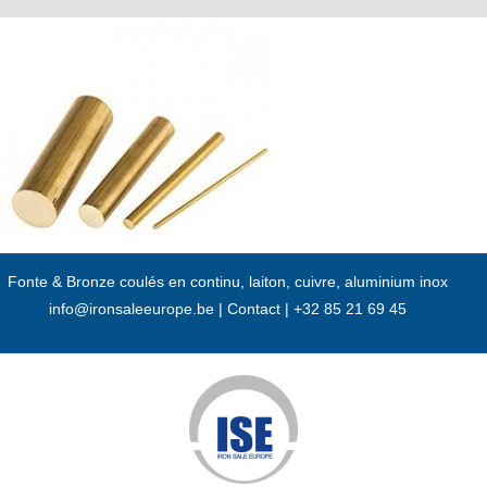
Passer
au
contenu
Fonte & Bronze coulés en continu, laiton, cuivre, aluminium inox
info@ironsaleeurope.be
|
Contact |
+32 85 21 69 45