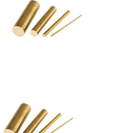
Autres produits
Boulonnerie spéciale
News
Devis
Français
Nederlands